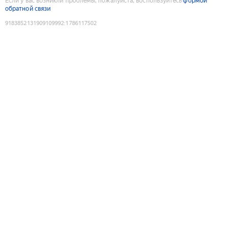
Если у вас возникли проблемы, пожалуйста, воспользуйтесь
формой
обратной связи
9183852131909109992
:
1786117502