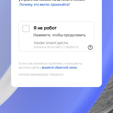
Почему это могло произойти?
Если у вас возникли проблемы, пожалуйста,
воспользуйтесь
формой обратной связи
9193426166049409268
:
1786260167