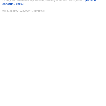
Если у вас возникли проблемы, пожалуйста, воспользуйтесь
формой
обратной связи
9181736389210280990
:
1786085975