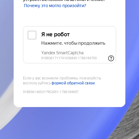
Почему это могло произойти?
Если у вас возникли проблемы, пожалуйста,
воспользуйтесь
формой обратной связи
9188361465317952651
:
1786184697