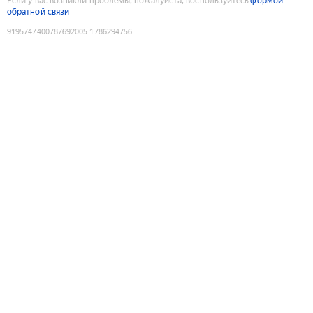
Если у вас возникли проблемы, пожалуйста, воспользуйтесь
формой
обратной связи
9195747400787692005
:
1786294756