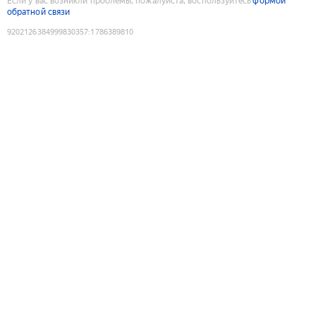
Если у вас возникли проблемы, пожалуйста, воспользуйтесь
формой
обратной связи
9202126384999830357
:
1786389810