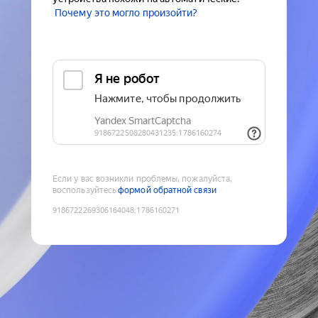
Почему это могло произойти?
Если у вас возникли проблемы, пожалуйста,
воспользуйтесь
формой обратной связи
9186722269306164048
:
1786160271