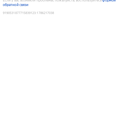
Если у вас возникли проблемы, пожалуйста, воспользуйтесь
формой
обратной связи
9190531877715839123
:
1786217038