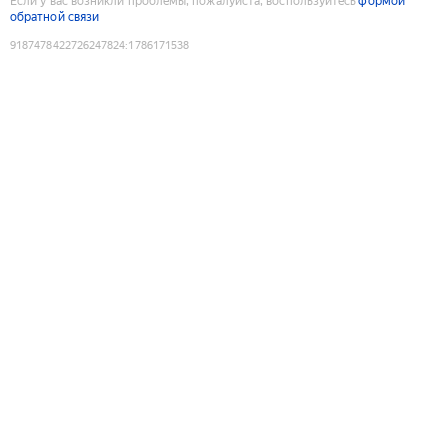
Если у вас возникли проблемы, пожалуйста, воспользуйтесь
формой
обратной связи
9187478422726247824
:
1786171538