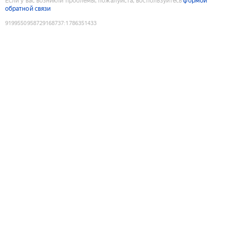
Если у вас возникли проблемы, пожалуйста, воспользуйтесь
формой
обратной связи
9199550958729168737
:
1786351433