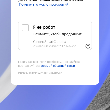
Почему это могло произойти?
Если у вас возникли проблемы, пожалуйста,
воспользуйтесь
формой обратной связи
9193367163064027433
:
1786259287