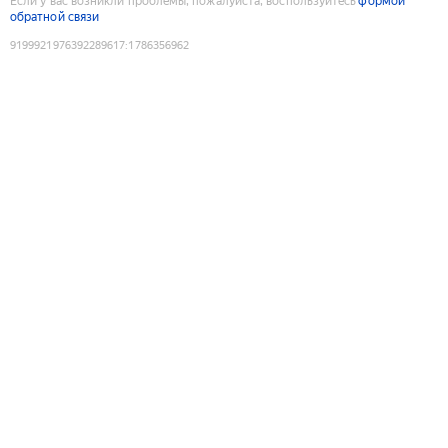
Если у вас возникли проблемы, пожалуйста, воспользуйтесь
формой
обратной связи
9199921976392289617
:
1786356962