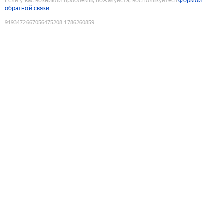
Если у вас возникли проблемы, пожалуйста, воспользуйтесь
формой
обратной связи
9193472667056475208
:
1786260859