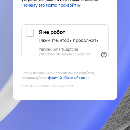
Почему это могло произойти?
Если у вас возникли проблемы, пожалуйста,
воспользуйтесь
формой обратной связи
9193933357194155623
:
1786267724