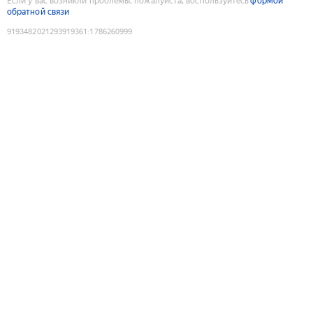
Если у вас возникли проблемы, пожалуйста, воспользуйтесь
формой
обратной связи
9193482021293919361
:
1786260999