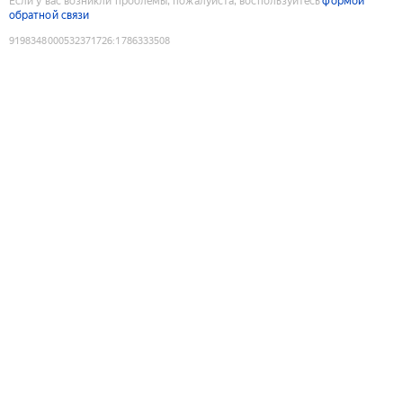
Если у вас возникли проблемы, пожалуйста, воспользуйтесь
формой
обратной связи
9198348000532371726
:
1786333508