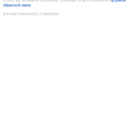
Если у вас возникли проблемы, пожалуйста, воспользуйтесь
формой
обратной связи
9181694710445246553
:
1786085354