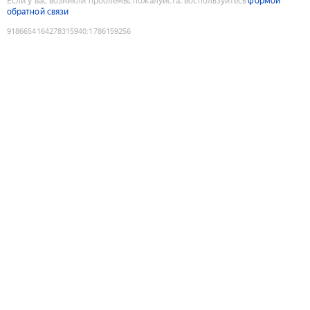
Если у вас возникли проблемы, пожалуйста, воспользуйтесь
формой
обратной связи
9186654164278315940
:
1786159256